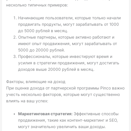
несколько типичных примеров:
Начинающие пользователи, которые только начали
продвигать продукты, могут зарабатывать от 1000
до 5000 рублей в месяц.
Опытные партнеры, которые активно работают и
имеют опыт продвижения, могут зарабатывать от
5000 до 20000 рублей.
Профессионалы, которые инвестируют время и
усилия в стратегии продвижения, могут достигать
доходов выше 20000 рублей в месяц.
Факторы, влияющие на доход
При оценке дохода от партнерской программы Pinco важно
учесть несколько факторов, которые могут существенно
влиять на ваш успех:
Маркетинговая стратегия:
Эффективные способы
продвижения, такие как контент-маркетинг и SEO,
могут значительно увеличить ваши доходы.