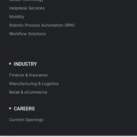
Helpdesk Services
Mobility
Robotic Process Automation (RPA)
Workflow Solutions
INDUSTRY
Finance & Insurance
Manufacturing & Logistics
Retail & eCommerce
CAREERS
Current Openings