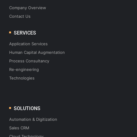
Company Overview
Contact Us
SERVICES
Application Services
Human Capital Augmentation
Process Consultancy
Re-engineering
Technologies
SOLUTIONS
Automation & Digitization
Sales CRM
Cloud Technology