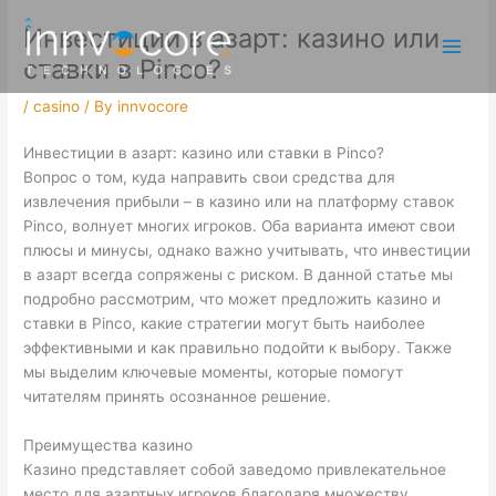
Skip
Инвестиции в азарт: казино или
to
content
ставки в Pinco?
/
casino
/ By
innvocore
Инвестиции в азарт: казино или ставки в Pinco?
Вопрос о том, куда направить свои средства для
извлечения прибыли – в казино или на платформу ставок
Pinco, волнует многих игроков. Оба варианта имеют свои
плюсы и минусы, однако важно учитывать, что инвестиции
в азарт всегда сопряжены с риском. В данной статье мы
подробно рассмотрим, что может предложить казино и
ставки в Pinco, какие стратегии могут быть наиболее
эффективными и как правильно подойти к выбору. Также
мы выделим ключевые моменты, которые помогут
читателям принять осознанное решение.
Преимущества казино
Казино представляет собой заведомо привлекательное
место для азартных игроков благодаря множеству