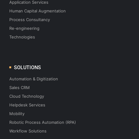
Application Services
Human Capital Augmentation
Process Consultancy
Re-engineering
Technologies
SOLUTIONS
Automation & Digitization
Sales CRM
Cloud Technology
Helpdesk Services
Mobility
Robotic Process Automation (RPA)
Workflow Solutions