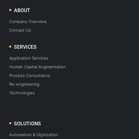
ABOUT
Company Overview
Contact Us
SERVICES
Application Services
Human Capital Augmentation
Process Consultancy
Re-engineering
Technologies
SOLUTIONS
Automation & Digitization