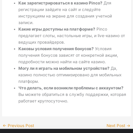
Как зарегистрироваться в казино Pinco?
Для
регистрации зайдите на сайт и следуйте
инструкциям на экране для создания учетной
записи.
Какие игры доступны на платформе?
Pinco
предлагает слоты, настольные игры, и live-казино от
ведущих провайдеров.
Каковы условия получения бонусов?
Условия
получения бонусов зависят от конкретной акции,
подробности можно найти на сайте казино.
Могу ли я играть на мобильном устройстве?
Да,
казино полностью оптимизировано для мобильных
платформ.
Что делать, если возникли проблемы с аккаунтом?
Вы можете обратиться в службу поддержки, которая
работает круглосуточно.
←
Previous Post
Next Post
→