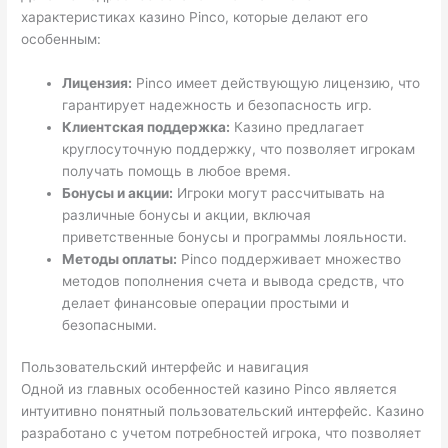
характеристиках казино Pinco, которые делают его
особенным:
Лицензия:
Pinco имеет действующую лицензию, что
гарантирует надежность и безопасность игр.
Клиентская поддержка:
Казино предлагает
круглосуточную поддержку, что позволяет игрокам
получать помощь в любое время.
Бонусы и акции:
Игроки могут рассчитывать на
различные бонусы и акции, включая
приветственные бонусы и программы лояльности.
Методы оплаты:
Pinco поддерживает множество
методов пополнения счета и вывода средств, что
делает финансовые операции простыми и
безопасными.
Пользовательский интерфейс и навигация
Одной из главных особенностей казино Pinco является
интуитивно понятный пользовательский интерфейс. Казино
разработано с учетом потребностей игрока, что позволяет