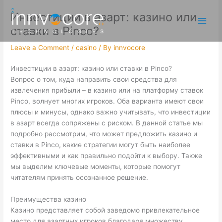
Skip
Инвестиции в азарт: казино или
to
content
ставки в Pinco?
Leave a Comment
/
casino
/ By
innvocore
Инвестиции в азарт: казино или ставки в Pinco?
Вопрос о том, куда направить свои средства для
извлечения прибыли – в казино или на платформу ставок
Pinco, волнует многих игроков. Оба варианта имеют свои
плюсы и минусы, однако важно учитывать, что инвестиции
в азарт всегда сопряжены с риском. В данной статье мы
подробно рассмотрим, что может предложить казино и
ставки в Pinco, какие стратегии могут быть наиболее
эффективными и как правильно подойти к выбору. Также
мы выделим ключевые моменты, которые помогут
читателям принять осознанное решение.
Преимущества казино
Казино представляет собой заведомо привлекательное
место для азартных игроков благодаря множеству