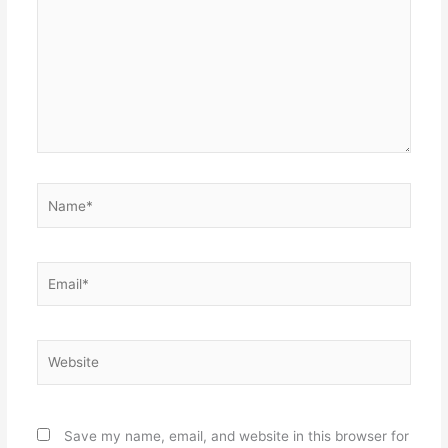
Name*
Email*
Website
Save my name, email, and website in this browser for