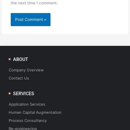
the next time I comment.
ABOUT
Company Overview
Contact Us
SERVICES
Application Services
Human Capital Augmentation
Process Consultancy
Re-engineering