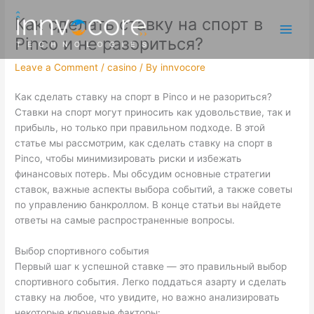
Skip
Как сделать ставку на спорт в
to
content
Pinco и не разориться?
Leave a Comment
/
casino
/ By
innvocore
Как сделать ставку на спорт в Pinco и не разориться?
Ставки на спорт могут приносить как удовольствие, так и
прибыль, но только при правильном подходе. В этой
статье мы рассмотрим, как сделать ставку на спорт в
Pinco, чтобы минимизировать риски и избежать
финансовых потерь. Мы обсудим основные стратегии
ставок, важные аспекты выбора событий, а также советы
по управлению банкроллом. В конце статьи вы найдете
ответы на самые распространенные вопросы.
Выбор спортивного события
Первый шаг к успешной ставке — это правильный выбор
спортивного события. Легко поддаться азарту и сделать
ставку на любое, что увидите, но важно анализировать
некоторые ключевые факторы: