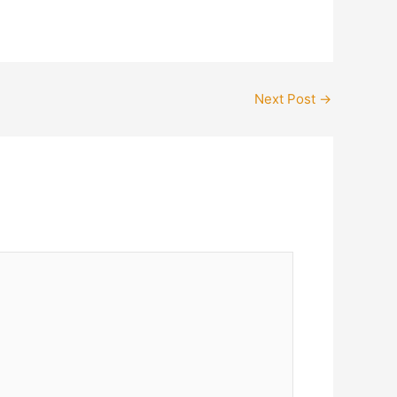
Next Post
→