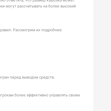
жно отметить, что размер кэшбэка может
оки могут рассчитывать на более высокий
правил. Рассмотрим их подробнее:
ыгран перед выводом средств.
 игрокам более эффективно управлять своим