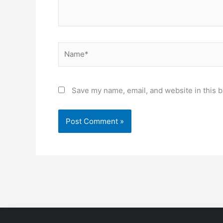
Name*
Save my name, email, and website in this b