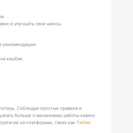
в.
вок и улучшать свои шансы.
е рекомендации:
на кэшбэк.
 потерь. Соблюдая простые правила и
 узнать больше о механизмах работы казино
тратегии на платформах, таких как
Twitter