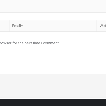
Email*
Webs
rowser for the next time I comment.