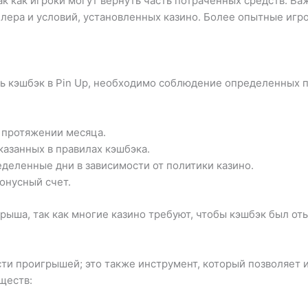
ак как игроки могут вернуть часть потраченных средств. Ва
блера и условий, установленных казино. Более опытные игр
ть кэшбэк в Pin Up, необходимо соблюдение определенных 
а протяжении месяца.
азанных в правилах кэшбэка.
деленные дни в зависимости от политики казино.
бонусный счет.
рыша, так как многие казино требуют, чтобы кэшбэк был от
сти проигрышей; это также инструмент, который позволяет
ществ: