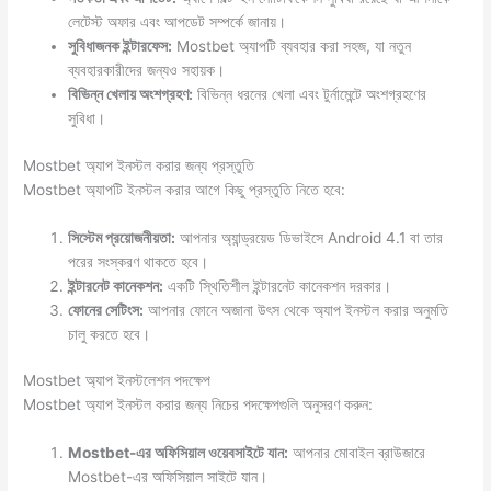
লেটেস্ট অফার এবং আপডেট সম্পর্কে জানায়।
সুবিধাজনক ইন্টারফেস:
Mostbet অ্যাপটি ব্যবহার করা সহজ, যা নতুন
ব্যবহারকারীদের জন্যও সহায়ক।
বিভিন্ন খেলায় অংশগ্রহণ:
বিভিন্ন ধরনের খেলা এবং টুর্নামেন্টে অংশগ্রহণের
সুবিধা।
Mostbet অ্যাপ ইনস্টল করার জন্য প্রস্তুতি
Mostbet অ্যাপটি ইনস্টল করার আগে কিছু প্রস্তুতি নিতে হবে:
সিস্টেম প্রয়োজনীয়তা:
আপনার অ্যান্ড্রয়েড ডিভাইসে Android 4.1 বা তার
পরের সংস্করণ থাকতে হবে।
ইন্টারনেট কানেকশন:
একটি স্থিতিশীল ইন্টারনেট কানেকশন দরকার।
ফোনের সেটিংস:
আপনার ফোনে অজানা উৎস থেকে অ্যাপ ইনস্টল করার অনুমতি
চালু করতে হবে।
Mostbet অ্যাপ ইনস্টলেশন পদক্ষেপ
Mostbet অ্যাপ ইনস্টল করার জন্য নিচের পদক্ষেপগুলি অনুসরণ করুন:
Mostbet-এর অফিসিয়াল ওয়েবসাইটে যান:
আপনার মোবাইল ব্রাউজারে
Mostbet-এর অফিসিয়াল সাইটে যান।