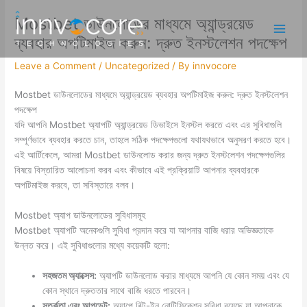
Skip
Mostbet ডাউনলোডের মাধ্যমে অ্যান্ড্রয়েড
to
content
ব্যবহার অপটিমাইজ করুন: দ্রুত ইনস্টলেশন পদক্ষেপ
Leave a Comment
/
Uncategorized
/ By
innvocore
Mostbet ডাউনলোডের মাধ্যমে অ্যান্ড্রয়েড ব্যবহার অপটিমাইজ করুন: দ্রুত ইনস্টলেশন
পদক্ষেপ
যদি আপনি Mostbet অ্যাপটি অ্যান্ড্রয়েড ডিভাইসে ইনস্টল করতে এবং এর সুবিধাগুলি
সম্পূর্ণভাবে ব্যবহার করতে চান, তাহলে সঠিক পদক্ষেপগুলো যথাযথভাবে অনুসরণ করতে হবে।
এই আর্টিকেলে, আমরা Mostbet ডাউনলোড করার জন্য দ্রুত ইনস্টলেশন পদক্ষেপগুলির
বিষয়ে বিস্তারিত আলোচনা করব এবং কীভাবে এই প্রক্রিয়াটি আপনার ব্যবহারকে
অপটিমাইজ করবে, তা সবিস্তারে বলব।
Mostbet অ্যাপ ডাউনলোডের সুবিধাসমূহ
Mostbet অ্যাপটি অনেকগুলি সুবিধা প্রদান করে যা আপনার বাজি ধরার অভিজ্ঞতাকে
উন্নত করে। এই সুবিধাগুলোর মধ্যে কয়েকটি হলো:
সহজতম অ্যাক্সেস:
অ্যাপটি ডাউনলোড করার মাধ্যমে আপনি যে কোন সময় এবং যে
কোন স্থানে দ্রুততার সাথে বাজি ধরতে পারবেন।
সতর্কতা এবং আপডেট:
অ্যাপে বিল্ট-ইন নোটিফিকেশন সুবিধা রয়েছে যা আপনাকে