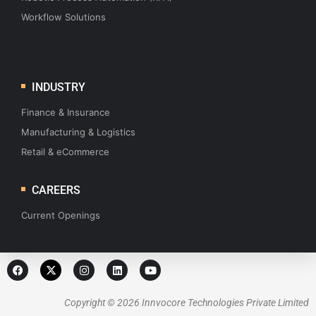
Workflow Solutions
INDUSTRY
Finance & Insurance
Manufacturing & Logistics
Retail & eCommerce
CAREERS
Current Openings
F
X
I
L
Y
a
-
n
i
o
c
t
s
n
u
e
w
t
k
t
Copyright © 2026
Innvocore Technologies Private Limited
b
i
a
e
u