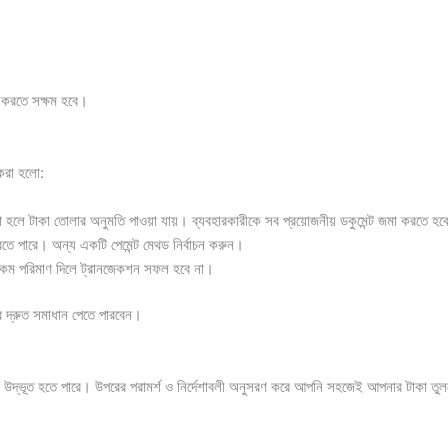
য করতে সক্ষম হবে।
করা হলো:
না হলে টাকা তোলার অনুমতি পাওয়া যায়। ব্যবহারকারীকে সব প্রয়োজনীয় ডকুমেন্ট জমা করতে হ
রতে পারে। অন্য একটি পেমেন্ট মেথড নির্বাচন করুন।
র কম পরিমাণ দিলে ট্রানজেকশন সফল হবে না।
ে দ্রুত সমাধান পেতে পারবেন।
উদ্ভূত হতে পারে। উপরের পরামর্শ ও নির্দেশাবলী অনুসরণ করে আপনি সহজেই আপনার টাকা তুল