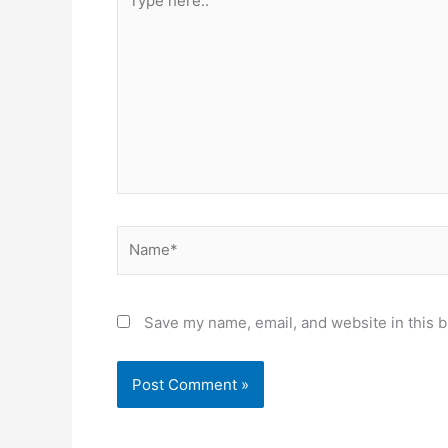
here..
Name*
Save my name, email, and website in this b