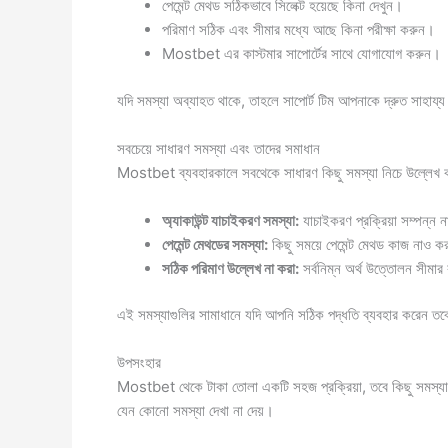
পেমেন্ট মেথড সঠিকভাবে সিলেক্ট হয়েছে কিনা দেখুন।
পরিমাণ সঠিক এবং সীমার মধ্যে আছে কিনা পরীক্ষা করুন।
Mostbet এর কাস্টমার সাপোর্টের সাথে যোগাযোগ করুন।
যদি সমস্যা অব্যাহত থাকে, তাহলে সাপোর্ট টিম আপনাকে দ্রুত সাহায্
সবচেয়ে সাধারণ সমস্যা এবং তাদের সমাধান
Mostbet ব্যবহারকালে সবথেকে সাধারণ কিছু সমস্যা নিচে উল্লেখ 
অ্যাকাউন্ট যাচাইকরণ সমস্যা:
যাচাইকরণ প্রক্রিয়া সম্পন্ন 
পেমেন্ট মেথডের সমস্যা:
কিছু সময়ে পেমেন্ট মেথড কাজ নাও ক
সঠিক পরিমাণ উল্লেখ না করা:
সর্বনিম্ন অর্থ উত্তোলন সীমা
এই সমস্যাগুলির সামাধানে যদি আপনি সঠিক পদ্ধতি ব্যবহার করেন তব
উপসংহার
Mostbet থেকে টাকা তোলা একটি সহজ প্রক্রিয়া, তবে কিছু সমস্যা 
যেন কোনো সমস্যা দেখা না দেয়।