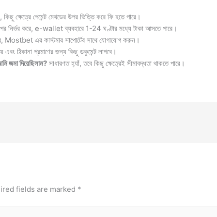
ঁ, কিছু ক্ষেত্রে পেমেন্ট মেথডের উপর ভিত্তি করে ফি হতে পারে।
উপর নির্ভর করে, e-wallet ব্যবহারে 1-24 ঘণ্টার মধ্যে টাকা আসতে পারে।
রে, Mostbet এর কাস্টমার সাপোর্টের সাথে যোগাযোগ করুন।
 এবং ঠিকানা প্রমাণের জন্য কিছু ডকুমেন্ট লাগবে।
আমি জমা দিয়েছিলাম?
সাধারণত হ্যাঁ, তবে কিছু ক্ষেত্রেই সীমাবদ্ধতা থাকতে পারে।
ired fields are marked
*