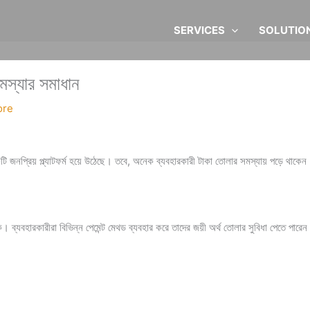
SERVICES
SOLUTIO
স্যার সমাধান
ore
ি জনপ্রিয় প্ল্যাটফর্ম হয়ে উঠেছে। তবে, অনেক ব্যবহারকারী টাকা তোলার সমস্যায় পড়ে থ
বহারকারীরা বিভিন্ন পেমেন্ট মেথড ব্যবহার করে তাদের জয়ী অর্থ তোলার সুবিধা পেতে পারেন।