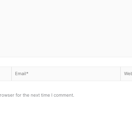
Email*
Webs
rowser for the next time I comment.