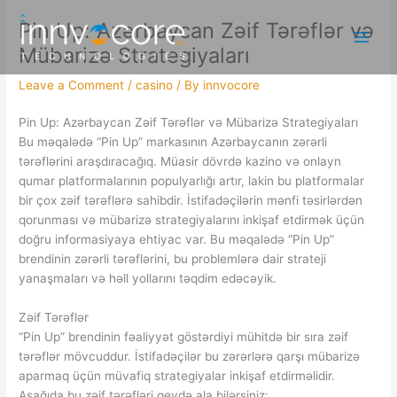
Skip
Pin Up: Azərbaycan Zəif Tərəflər və
to
content
Mübarizə Strategiyaları
Leave a Comment
/
casino
/ By
innvocore
Pin Up: Azərbaycan Zəif Tərəflər və Mübarizə Strategiyaları
Bu məqalədə “Pin Up” markasının Azərbaycanın zərərli
tərəflərini araşdıracağıq. Müasir dövrdə kazino və onlayn
qumar platformalarının populyarlığı artır, lakin bu platformalar
bir çox zəif tərəflərə sahibdir. İstifadəçilərin mənfi təsirlərdən
qorunması və mübarizə strategiyalarını inkişaf etdirmək üçün
doğru informasiyaya ehtiyac var. Bu məqalədə “Pin Up”
brendinin zərərli tərəflərini, bu problemlərə dair strateji
yanaşmaları və həll yollarını təqdim edəcəyik.
Zəif Tərəflər
“Pin Up” brendinin fəaliyyət göstərdiyi mühitdə bir sıra zəif
tərəflər mövcuddur. İstifadəçilər bu zərərlərə qarşı mübarizə
aparmaq üçün müvafiq strategiyalar inkişaf etdirməlidir.
Aşağıda bu zəif tərəfləri qeydə ala bilərsiniz: