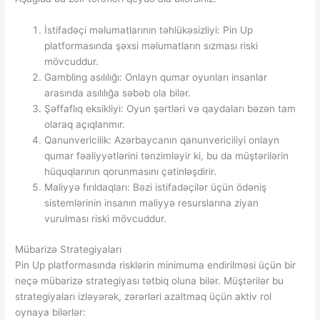
İstifadəçi məlumatlarının təhlükəsizliyi: Pin Up
platformasında şəxsi məlumatların sızması riski
mövcuddur.
Gambling asılılığı: Onlayn qumar oyunları insanlar
arasında asılılığa səbəb ola bilər.
Şəffaflıq eksikliyi: Oyun şərtləri və qaydaları bəzən tam
olaraq açıqlanmır.
Qanunvericilik: Azərbaycanın qanunvericiliyi onlayn
qumar fəaliyyətlərini tənzimləyir ki, bu da müştərilərin
hüquqlarının qorunmasını çətinləşdirir.
Maliyyə fırıldaqları: Bəzi istifadəçilər üçün ödəniş
sistemlərinin insanın maliyyə resurslarına ziyan
vurulması riski mövcuddur.
Mübarizə Strategiyaları
Pin Up platformasında risklərin minimuma endirilməsi üçün bir
neçə mübarizə strategiyası tətbiq oluna bilər. Müştərilər bu
strategiyaları izləyərək, zərərləri azaltmaq üçün aktiv rol
oynaya bilərlər: