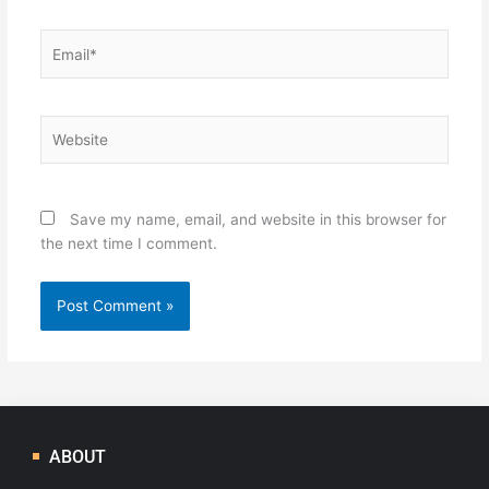
Email*
Website
Save my name, email, and website in this browser for
the next time I comment.
ABOUT