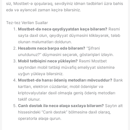
siz, Mostbet-ə qoşularaq, sevdiyiniz idman tədbirləri üzrə bahis
edə və əyləncəli zaman keçirə bilərsiniz.
Tez-tez Verilən Suallar
Mostbet-də necə qeydiyyatdan keçə bilərəm?
Rəsmi
sayta daxil olun, qeydiyyat düyməsini klikləyərək, tələb
olunan məlumatları doldurun.
Hesabımı necə bərpa edə bilərəm?
“Şifrəni
unutdunuz?” düyməsini seçərək, göstərişləri izləyin.
Mobil tətbiqini necə yükləyim?
Rəsmi Mostbet
saytından mobil tətbiqi müvafiq əməliyyat sisteminə
uyğun yükləyə bilərsiniz.
Mostbet-də hansı ödəniş metodları mövcuddur?
Bank
kartları, elektron cüzdanlar, mobil ödənişlər və
kriptovalyutalar daxil olmaqla geniş ödəniş metodları
təklif olunur.
Canlı dəstək ilə necə əlaqə saxlaya bilərəm?
Saytın alt
hissəsindəki “Canlı dəstək” bölməsinə daxil olaraq,
operatorla əlaqə qurun.