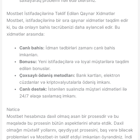
saxlayaraq problemi həll edə bilərsiniz.
Mostbet İstifadəçilərinə Təklif Edilən Qaynar Xidmətlər
Mostbet, istifadəçilərinə bir sıra qaynar xidmətlər təqdim edir
ki, bu da onlayn bahis təcrübənizi daha əyləncəli edir. Bu
xidmətlər arasında:
Canlı bahis:
İdman tədbirləri zamanı canlı bahis
imkanları.
Bonusu:
Yeni istifadəçilərə və loyal müştərilərə təqdim
edilən bonuslar.
Çoxsaylı ödəniş metodları:
Bank kartları, elektron
cüzdanlar və kriptovalyutalarla ödəniş imkanı.
Canlı dəstək:
İstənilən sualınızla müştəri xidmətləri ilə
24/7 əlaqə saxlamaq imkanı.
Nəticə
Mostbet hesabınıza daxil olmaq asan bir prosesdir və bu
məqalədə bu prosesin bütün aspektlərini əhatə etdik. Daxil
olmağın müxtəlif yollarını, qeydiyyat prosesini, baş verə biləcək
problemləri və Mostbet-in təklif etdiyi imkanları öyrəndiniz. İndi