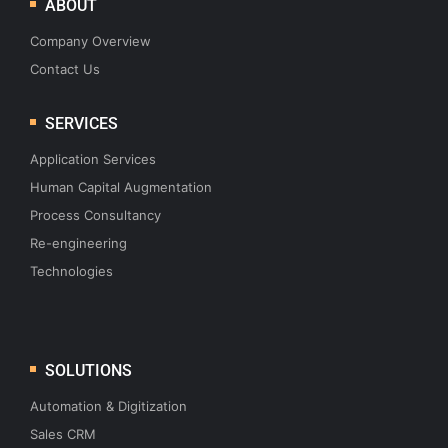
ABOUT
Company Overview
Contact Us
SERVICES
Application Services
Human Capital Augmentation
Process Consultancy
Re-engineering
Technologies
SOLUTIONS
Automation & Digitization
Sales CRM