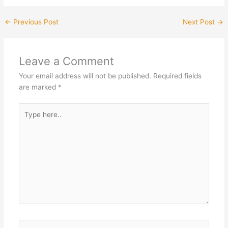
←
Previous Post
Next Post
→
Leave a Comment
Your email address will not be published.
Required fields
are marked
*
Type
here..
Name*