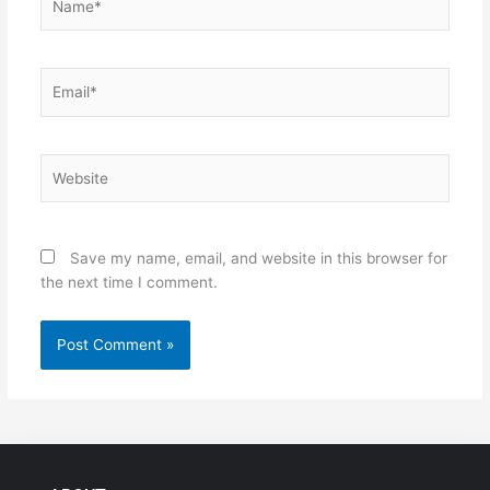
Email*
Website
Save my name, email, and website in this browser for
the next time I comment.