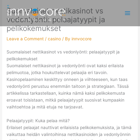
Skip
Suomalaiset nettikasinot vs
to
content
vedonlyönti: pelaajatyypit ja
pelikokemukset
Leave a Comment
/
casino
/ By
innvocore
Suomalaiset nettikasinot vs vedonlyönti: pelaajatyypit ja
pelikokemukset
Suomalaiset nettikasinot ja vedonlyönti ovat kaksi erilaista
pelimuotoa, jotka houkuttelevat pelaajia eri tavoin.
Kasinopelaaminen keskittyy onneen ja viihteeseen, kun taas
vedonlyönti perustuu enemmän taitoon ja strategiaan. Tässä
artikkelissa tarkastellaan, kuinka nämä kaksi pelikokemusta
eroavat toisistaan, mitkä pelaajatyypit suosivat kumpaakin
vaihtoehtoa ja mitä etuja ne tarjoavat.
Pelaajatyypit: Kuka pelaa mitä?
Erilaiset pelaajat nauttivat erilaisista pelikokemuksista, ja tämä
vaikuttaa heidän valintoihinsa nettikasinoiden ja vedonlyönnin