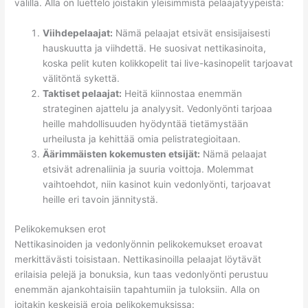
välillä. Alla on luettelo joistakin yleisimmistä pelaajatyypeistä:
Viihdepelaajat:
Nämä pelaajat etsivät ensisijaisesti
hauskuutta ja viihdettä. He suosivat nettikasinoita,
koska pelit kuten kolikkopelit tai live-kasinopelit tarjoavat
välitöntä sykettä.
Taktiset pelaajat:
Heitä kiinnostaa enemmän
strateginen ajattelu ja analyysit. Vedonlyönti tarjoaa
heille mahdollisuuden hyödyntää tietämystään
urheilusta ja kehittää omia pelistrategioitaan.
Äärimmäisten kokemusten etsijät:
Nämä pelaajat
etsivät adrenaliinia ja suuria voittoja. Molemmat
vaihtoehdot, niin kasinot kuin vedonlyönti, tarjoavat
heille eri tavoin jännitystä.
Pelikokemuksen erot
Nettikasinoiden ja vedonlyönnin pelikokemukset eroavat
merkittävästi toisistaan. Nettikasinoilla pelaajat löytävät
erilaisia pelejä ja bonuksia, kun taas vedonlyönti perustuu
enemmän ajankohtaisiin tapahtumiin ja tuloksiin. Alla on
joitakin keskeisiä eroja pelikokemuksissa: