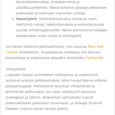
tervetuliaisbonuksia, ilmaiskierroksia ja
uskollisuusohjelmia. Nämä auttavat pelaajia pelaamaan
pidempään ja saamaan enemmän voittoja.
Vedonlyönti:
Vedonlyöntisivustot tarjoavat usein
riskittömiä vetoja, talletusbonuksia ja erikoistarjouksia
suurille urheilutapahtumille. Nämä kannustavat pelaajia
kokeilemaan uusia vetoja ja strategioita.
Jos haluat lisätietoa pelimaailmasta, voit tutustua
New York
Timesin
artikkeleihin. Sosiaalisessa mediassa voit seurata
keskusteluja ja kokemuksia pelaajilta esimerkiksi
Twitteristä
.
Johtopäätös
Loppujen lopuksi suomalaiset nettikasinot ja vedonlyönti
tarjoavat erilaisia pelikokemuksia, jotka houkuttelevat erilaisia
pelaajatyyppejä. Nettikasinot tarjoavat viihdyttävän ja
jännittävän pelimuodon, kun taas vedonlyönti perustuu
strategiaan ja taitoon. Molemmat vaihtoehdot tulevat
todennäköisesti jatkamaan suosiotaan, ja pelaajat löytävät
itselleen sopivan tavan nauttia pelistä.