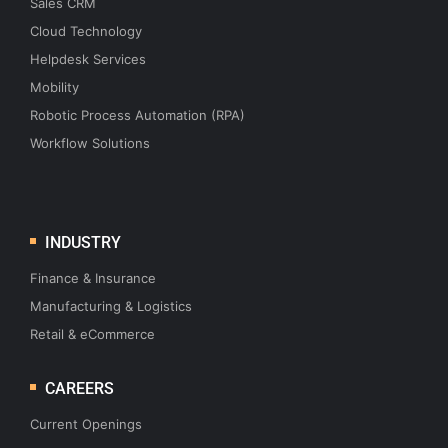
Sales CRM
Cloud Technology
Helpdesk Services
Mobility
Robotic Process Automation (RPA)
Workflow Solutions
INDUSTRY
Finance & Insurance
Manufacturing & Logistics
Retail & eCommerce
CAREERS
Current Openings