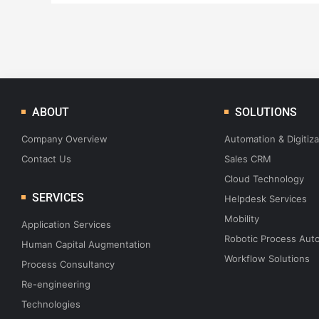
ABOUT
SOLUTIONS
Company Overview
Automation & Digitiza
Contact Us
Sales CRM
Cloud Technology
SERVICES
Helpdesk Services
Mobility
Application Services
Robotic Process Aut
Human Capital Augmentation
Workflow Solutions
Process Consultancy
Re-engineering
Technologies