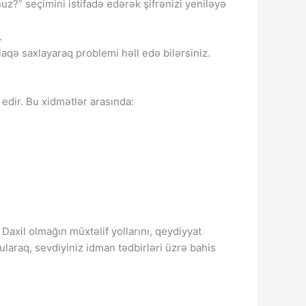
nuz?” seçimini istifadə edərək şifrənizi yeniləyə
.
aqə saxlayaraq problemi həll edə bilərsiniz.
 edir. Bu xidmətlər arasında:
axil olmağın müxtəlif yollarını, qeydiyyat
ularaq, sevdiyiniz idman tədbirləri üzrə bahis