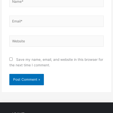
Email*
Website
Save my name, email, and website in this browser for
the next time I comment.