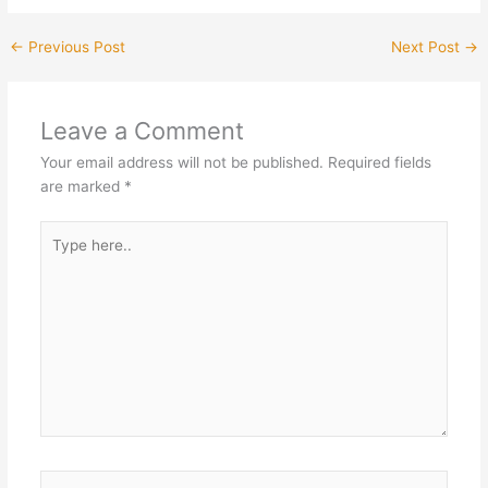
←
Previous Post
Next Post
→
Leave a Comment
Your email address will not be published.
Required fields
are marked
*
Type
here..
Name*