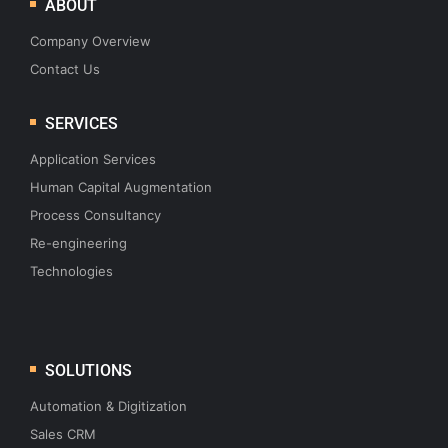
ABOUT
Company Overview
Contact Us
SERVICES
Application Services
Human Capital Augmentation
Process Consultancy
Re-engineering
Technologies
SOLUTIONS
Automation & Digitization
Sales CRM