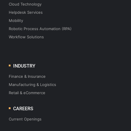
Cloud Technology
Helpdesk Services
Mobility
Robotic Process Automation (RPA)
Workflow Solutions
INDUSTRY
Finance & Insurance
Manufacturing & Logistics
Retail & eCommerce
CAREERS
Current Openings